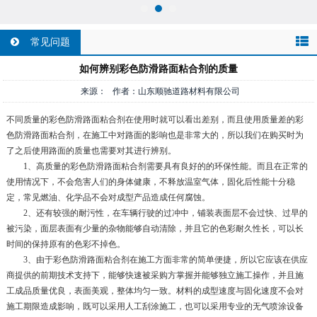
常见问题
如何辨别彩色防滑路面粘合剂的质量
来源： 作者：山东顺驰道路材料有限公司
不同质量的彩色防滑路面粘合剂在使用时就可以看出差别，而且使用质量差的彩
色防滑路面粘合剂，在施工中对路面的影响也是非常大的，所以我们在购买时为
了之后使用路面的质量也需要对其进行辨别。
1、高质量的彩色防滑路面粘合剂需要具有良好的的环保性能。而且在正常的
使用情况下，不会危害人们的身体健康，不释放温室气体，固化后性能十分稳
定，常见燃油、化学品不会对成型产品造成任何腐蚀。
2、还有较强的耐污性，在车辆行驶的过冲中，铺装表面层不会过快、过早的
被污染，面层表面有少量的杂物能够自动清除，并且它的色彩耐久性长，可以长
时间的保持原有的色彩不掉色。
3、由于彩色防滑路面粘合剂在施工方面非常的简单便捷，所以它应该在供应
商提供的前期技术支持下，能够快速被采购方掌握并能够独立施工操作，并且施
工成品质量优良，表面美观，整体均匀一致。材料的成型速度与固化速度不会对
施工期限造成影响，既可以采用人工刮涂施工，也可以采用专业的无气喷涂设备