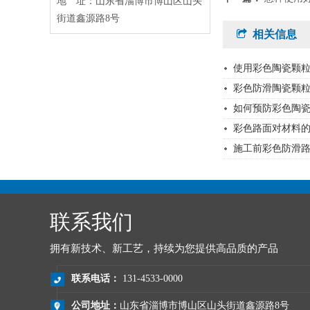
地 址：山东省淄博市博山区山头
街道鑫源路8号
相关信息
使用彩色陶瓷颗
彩色防滑陶瓷颗
如何预防彩色陶
彩色路面对材料
施工前彩色防滑
联系我们
拥有新技术、新工艺，持续为您提供高品质的产品
联系电话：
131-4533-0000
公司地址：
山东省淄博市博山区山头街道鑫源路8号