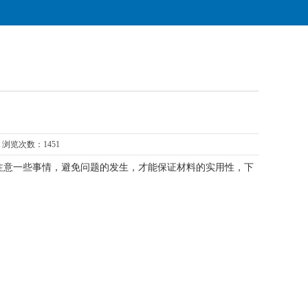
浏览次数：1451
意一些事情，避免问题的发生，才能保证材料的实用性，下