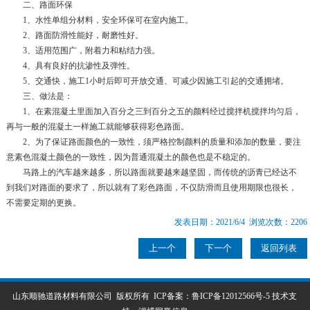
二、路面环保
1、水性单组分材料，安全环保可在室内施工。
2、路面防滑性能好，耐磨性好。
3、适用范围广，附着力和粘结力强。
4、具有良好的抗渗性及弹性。
5、交通快，施工1小时后即可开放交通、可减少因施工引起的交通拥堵。
三、做法是：
1、在素混凝土里面加入百分之三到百分之五的颜料经过搅拌机搅拌均匀后，
再与一般的混凝土一样施工就能够获得彩色路面。
2、为了保证路面颜色的一致性，须严格控制颜料的质量和添加的数量，要注
意素色混凝土颜色的一致性，因为普通混凝土的颜色也是不稳定的。
马路上的汽车越来越多，所以路面就要越来越坚固，而传统的沥青已经达不
到我们对路面的要求了，所以就有了彩色路面，不仅防滑而且使用期限也很长，
不需要定期的更换。
发表日期：2021/6/4 浏览次数：2206
上一个
下一个
返回列表
山东顺驰道路材料有限公司 版权所有 ICP备案：
鲁ICP备12012566号-5
技术支