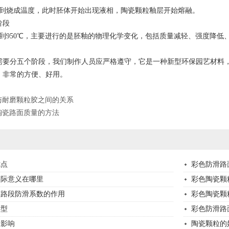
到烧成温度，此时胚体开始出现液相，陶瓷颗粒釉层开始熔融。
阶段
到950℃，主要进行的是胚釉的物理化学变化，包括质量减轻、强度降低
分五个阶段，我们制作人员应严格遵守，它是一种新型环保园艺材料，
，非常的方便、好用。
与耐磨颗粒胶之间的关系
陶瓷路面质量的方法
优点
彩色防滑路
实际意义在哪里
彩色陶瓷颗
殊路段防滑系数的作用
彩色陶瓷颗
类型
彩色防滑路
的影响
陶瓷颗粒的