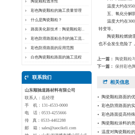
陶瓷颗粒透水性
温度大约在950
彩色陶瓷颗粒的施工质量管理
五、氧化分解
什么是陶瓷颗粒？
温度大约在300
转变等。
路面美化新技术：陶瓷颗粒彩...
陶瓷颗粒燃烧需要
彩色防滑路面粘合剂的施工流...
也不会发生危险了
彩色防滑路面的应用范围
白色陶瓷颗粒路面的施工流程
上一篇：
陶瓷颗粒
下一篇：
保持彩色
联系我们
相关信息
山东顺驰道路材料有限公司
陶瓷颗粒路面的
联系人：岳经理
手 机：131-4533-0000
彩色防滑路面的
电 话：0533-4255666
彩色路面提高特
传 真：0533-4402288
陶瓷颗粒涂料的
邮 箱：sales@taocikeli.com
温度对陶瓷颗粒