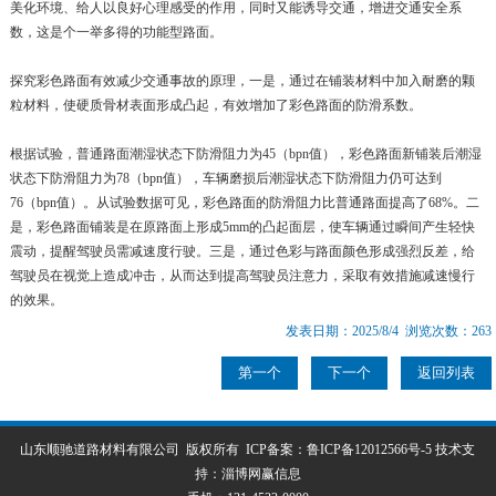
美化环境、给人以良好心理感受的作用，同时又能诱导交通，增进交通安全系
数，这是个一举多得的功能型路面。
探究彩色路面有效减少交通事故的原理，一是，通过在铺装材料中加入耐磨的颗
粒材料，使硬质骨材表面形成凸起，有效增加了彩色路面的防滑系数。
根据试验，普通路面潮湿状态下防滑阻力为45（bpn值），彩色路面新铺装后潮湿
状态下防滑阻力为78（bpn值），车辆磨损后潮湿状态下防滑阻力仍可达到
76（bpn值）。从试验数据可见，彩色路面的防滑阻力比普通路面提高了68%。二
是，彩色路面铺装是在原路面上形成5mm的凸起面层，使车辆通过瞬间产生轻快
震动，提醒驾驶员需减速度行驶。三是，通过色彩与路面颜色形成强烈反差，给
驾驶员在视觉上造成冲击，从而达到提高驾驶员注意力，采取有效措施减速慢行
的效果。
发表日期：2025/8/4 浏览次数：263
第一个
下一个
返回列表
山东顺驰道路材料有限公司 版权所有 ICP备案：
鲁ICP备12012566号-5
技术支
持：
淄博网赢信息