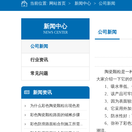
当前位置:
网站首页
>
新闻中心
>
公司新闻
新闻中心
公司新闻
NEWS CENTER
公司新闻
行业资讯
陶瓷颗粒是一种新
常见问题
大家介绍一下它的
1、吸水率低、色
新闻资讯
2、该产品可牢固
3、因为表面较粗
为什么彩色陶瓷颗粒出现色差
4、它采用外加无
彩色陶瓷颗粒路面的铺摊步骤
5、防水性好：可
6、弥补了彩色沥
彩色防滑路面粘合剂施工所需...
潮流。