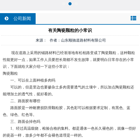
公司新闻
有关陶瓷颗粒的小常识
来源： 作者：山东顺驰道路材料有限公司
现在道路上采用的铺路材料已经渐渐地有松柏路变成了陶瓷颗粒，这种颗粒
性能更好一点，如果工作人员要想长期都不发生故障，就要明白日常存在的小常
识，下面就给大家介绍一下这些小常识：
陶瓷颗粒
一、可以在上面种植多肉吗
可以的，但是里边也要掺杂土多肉需要透气的土壤中，所以加点陶瓷颗粒还
能增加土的透气性，挺好看的。
二、路面胶有哪些
路面胶是一种耐磨损防滑颗粒胶，其色彩可以根据要求定制，有黑色、蓝
色、绿色、红色等。
三、路面会掉色吗
1、经过高温煅烧，检验合格的集料。都是通体一色长久褪色的，就像一些好
的瓷器一样，放多少年都不会褪色道理是一样的。