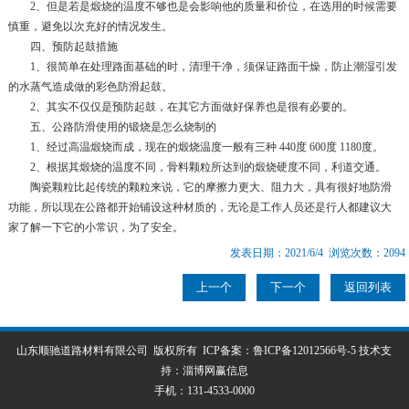
2、但是若是煅烧的温度不够也是会影响他的质量和价位，在选用的时候需要
慎重，避免以次充好的情况发生。
四、预防起鼓措施
1、很简单在处理路面基础的时，清理干净，须保证路面干燥，防止潮湿引发
的水蒸气造成做的彩色防滑起鼓。
2、其实不仅仅是预防起鼓，在其它方面做好保养也是很有必要的。
五、公路防滑使用的锻烧是怎么烧制的
1、经过高温煅烧而成，现在的煅烧温度一般有三种 440度 600度 1180度。
2、根据其煅烧的温度不同，骨料颗粒所达到的煅烧硬度不同，利道交通。
陶瓷颗粒比起传统的颗粒来说，它的摩擦力更大、阻力大，具有很好地防滑
功能，所以现在公路都开始铺设这种材质的，无论是工作人员还是行人都建议大
家了解一下它的小常识，为了安全。
发表日期：2021/6/4 浏览次数：2094
上一个
下一个
返回列表
山东顺驰道路材料有限公司 版权所有 ICP备案：
鲁ICP备12012566号-5
技术支
持：
淄博网赢信息
手机：
131-4533-0000