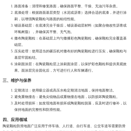
路面准备：清理和修复路面，确保路面平整、干燥、无油污等杂质。
底漆处理：根据路面基层类型（水泥或沥青）选择合适的底漆，并进行涂
刷，以增强陶瓷颗粒与路面的粘结性能。
铺设基础层：在底漆完全干燥后，铺设基础层材料（如聚合物改性沥青或
环氧树脂），并确保其平整、无气泡。
撒布陶瓷颗粒：在基础层上均匀撒播彩色陶瓷颗粒，确保颗粒完全覆盖基
础层。
压实处理：使用适当的碾压机对撒布好的陶瓷颗粒进行压实，确保颗粒与
基层牢固粘结。
涂刷面涂层：在陶瓷颗粒层上涂刷面涂层，以保护彩色颗粒和提供美观效
果。面涂层完全固化后，方可进行行人和车辆通行。
三、维护与保养
定期清洁：使用吸尘器或高压水枪定期清洁地面，保持地面整洁。
避免重物撞击：避免尖锐物品或重物撞击地面，以防损坏陶瓷颗粒。
及时处理损坏：如发现地面有损坏或陶瓷颗粒脱落，应及时进行修补，以
保持地面的完整性和防滑性能。
四、应用领域
陶瓷颗粒防滑地面广泛应用于停车场、人行道、自行车道、公交车道等需要防滑