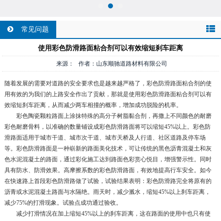
常见问题
使用彩色防滑路面粘合剂可以有效缩短刹车距离
来源： 作者：山东顺驰道路材料有限公司
随着发展的需要对道路的安全要求也是越来越严格了，彩色防滑路面粘合剂的使
用有效的为我们的上路安全作出了贡献，那就是使用彩色防滑路面粘合剂可以有
效缩短刹车距离，从而减少两车相撞的概率，增加成功脱险的机率。
彩色陶瓷颗粒路面上涂抹特殊的高分子树脂黏合剂，再撒上不同颜色的耐磨
彩色耐磨骨料，以准确的数量铺设成彩色防滑路面将可以缩短45%以上。彩色防
滑路面适用于城市干道、城市次干道、城市天桥及人行道、社区道路及停车场
等。彩色防滑路面是一种崭新的路面美化技术，可让传统的黑色沥青混凝土和灰
色水泥混凝土的路面，通过彩化施工达到路面色彩赏心悦目，增强警示性。同时
具有防水、防滑效果。高摩擦系数的彩色防滑路面，有效地提高行车安全。如今
在快速路上首段彩色防滑路做了试验，试验结果表明：彩色防滑路完全将原有的
沥青或水泥混凝土路面与水隔绝。雨天时，减少溅水，缩短45%以上刹车距离，
减少75%的打滑现象。试验点成功通过验收。
减少打滑情况在加上缩短45%以上的刹车距离，这在路面的使用中也只有使