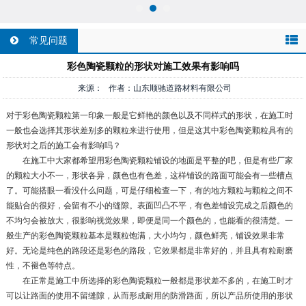
常见问题
彩色陶瓷颗粒的形状对施工效果有影响吗
来源： 作者：山东顺驰道路材料有限公司
对于彩色陶瓷颗粒第一印象一般是它鲜艳的颜色以及不同样式的形状，在施工时
一般也会选择其形状差别多的颗粒来进行使用，但是这其中彩色陶瓷颗粒具有的
形状对之后的施工会有影响吗？
在施工中大家都希望用彩色陶瓷颗粒铺设的地面是平整的吧，但是有些厂家
的颗粒大小不一，形状各异，颜色也有色差，这样铺设的路面可能会有一些槽点
了。可能搭眼一看没什么问题，可是仔细检查一下，有的地方颗粒与颗粒之间不
能贴合的很好，会留有不小的缝隙。表面凹凸不平，有色差铺设完成之后颜色的
不均匀会被放大，很影响视觉效果，即便是同一个颜色的，也能看的很清楚。一
般生产的彩色陶瓷颗粒基本是颗粒饱满，大小均匀，颜色鲜亮，铺设效果非常
好。无论是纯色的路段还是彩色的路段，它效果都是非常好的，并且具有粒耐磨
性，不褪色等特点。
在正常是施工中所选择的彩色陶瓷颗粒一般都是形状差不多的，在施工时才
可以让路面的使用不留缝隙，从而形成耐用的防滑路面，所以产品所使用的形状